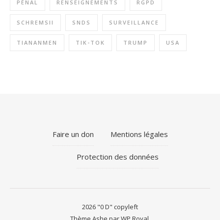
PÉNAL
RENSEIGNEMENTS
RGPD
SCHREMSII
SNDS
SURVEILLANCE
TIANANMEN
TIK-TOK
TRUMP
USA
Faire un don
Mentions légales
Protection des données
2026 "0 D" copyleft
Thème Ashe par
WP Royal
.