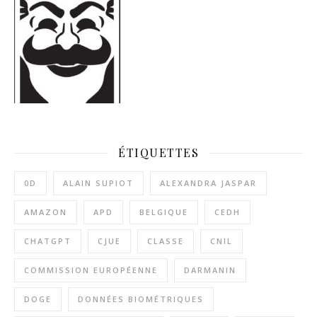
ÉTIQUETTES
0D
ALAIN SUPIOT
ALEXANDRA JASPAR
AMAZON
APD
BELGIQUE
CEDH
CHATGPT
CJUE
CLASSE
CNIL
COMMISSION EUROPÉENNE
DARMANIN
DOGE
DONNÉES BIOMÉTRIQUES