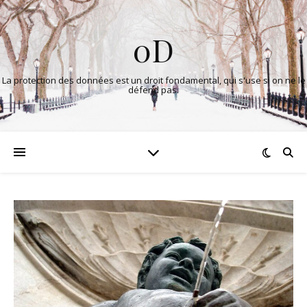
0D
La protection des données est un droit fondamental, qui s'use si on ne le
défend pas.