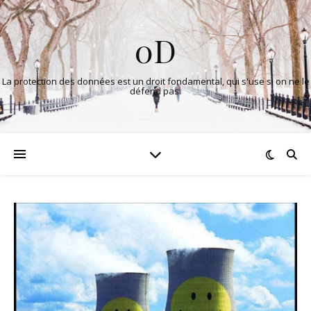
0D
La protection des données est un droit fondamental, qui s'use si on ne le
défend pas.