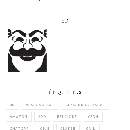
0D
ÉTIQUETTES
0D
ALAIN SUPIOT
ALEXANDRA JASPAR
AMAZON
APD
BELGIQUE
CEDH
CHATGPT
CJUE
CLASSE
CNIL