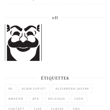
0D
ÉTIQUETTES
0D
ALAIN SUPIOT
ALEXANDRA JASPAR
AMAZON
APD
BELGIQUE
CEDH
CHATGPT
CJUE
CLASSE
CNIL