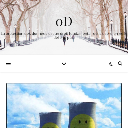
0D
La protection des données est un droit fondamental, qui s'use si on ne le
défend pas.