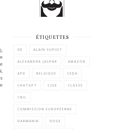
ÉTIQUETTES
),
0D
ALAIN SUPIOT
le
ALEXANDRA JASPAR
AMAZON
re
l,
APD
BELGIQUE
CEDH
es
Le
CHATGPT
CJUE
CLASSE
CNIL
COMMISSION EUROPÉENNE
DARMANIN
DOGE