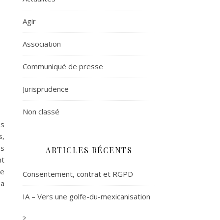
Agir
Association
Communiqué de presse
Jurisprudence
Non classé
es
s,
es
ARTICLES RÉCENTS
nt
te
Consentement, contrat et RGPD
 a
IA – Vers une golfe-du-mexicanisation
?