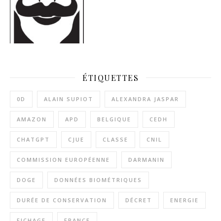
ÉTIQUETTES
0D
ALAIN SUPIOT
ALEXANDRA JASPAR
AMAZON
APD
BELGIQUE
CEDH
CHATGPT
CJUE
CLASSE
CNIL
COMMISSION EUROPÉENNE
DARMANIN
DOGE
DONNÉES BIOMÉTRIQUES
DURÉE DE CONSERVATION
DÉCRET
ENERGIE
FICHAGE
FRANCE