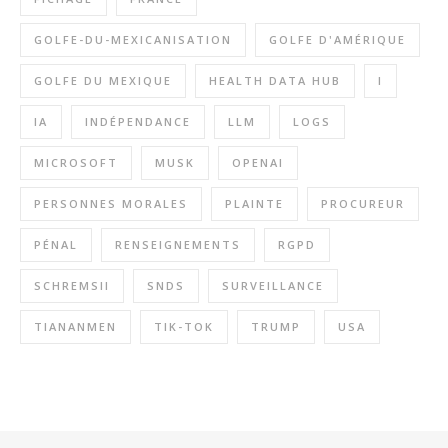
GOLFE-DU-MEXICANISATION
GOLFE D'AMÉRIQUE
GOLFE DU MEXIQUE
HEALTH DATA HUB
I
IA
INDÉPENDANCE
LLM
LOGS
MICROSOFT
MUSK
OPENAI
PERSONNES MORALES
PLAINTE
PROCUREUR
PÉNAL
RENSEIGNEMENTS
RGPD
SCHREMSII
SNDS
SURVEILLANCE
TIANANMEN
TIK-TOK
TRUMP
USA