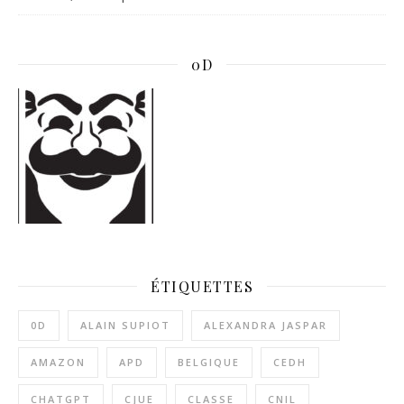
0D
ÉTIQUETTES
0D
ALAIN SUPIOT
ALEXANDRA JASPAR
AMAZON
APD
BELGIQUE
CEDH
CHATGPT
CJUE
CLASSE
CNIL