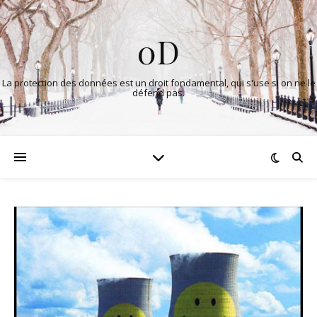
0D
La protection des données est un droit fondamental, qui s'use si on ne le
défend pas.