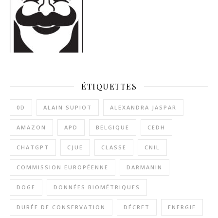
ÉTIQUETTES
0D
ALAIN SUPIOT
ALEXANDRA JASPAR
AMAZON
APD
BELGIQUE
CEDH
CHATGPT
CJUE
CLASSE
CNIL
COMMISSION EUROPÉENNE
DARMANIN
DOGE
DONNÉES BIOMÉTRIQUES
DURÉE DE CONSERVATION
DÉCRET
ENERGIE