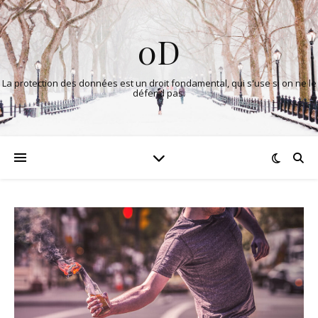
0D
La protection des données est un droit fondamental, qui s'use si on ne le
défend pas.