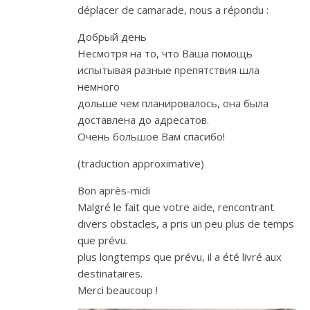
déplacer de camarade, nous a répondu :
Добрый день
Несмотря на то, что Ваша помощь
испытывая разные препятствия шла
немного
дольше чем планировалось, она была
доставлена до адресатов.
Очень большое Вам спасибо!
(traduction approximative)
Bon après-midi
Malgré le fait que votre aide, rencontrant
divers obstacles, a pris un peu plus de temps
que prévu.
plus longtemps que prévu, il a été livré aux
destinataires.
Merci beaucoup !