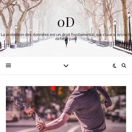
0D
La protection des données est un droit fondamental, qui s'use si on ne le
défend pas.