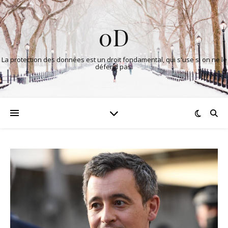
0D
La protection des données est un droit fondamental, qui s'use si on ne le
défend pas.