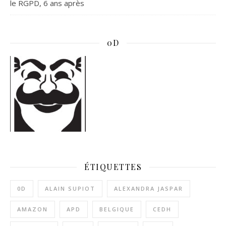
le RGPD, 6 ans après
0D
ÉTIQUETTES
0D
ALAIN SUPIOT
ALEXANDRA JASPAR
AMAZON
APD
BELGIQUE
CEDH