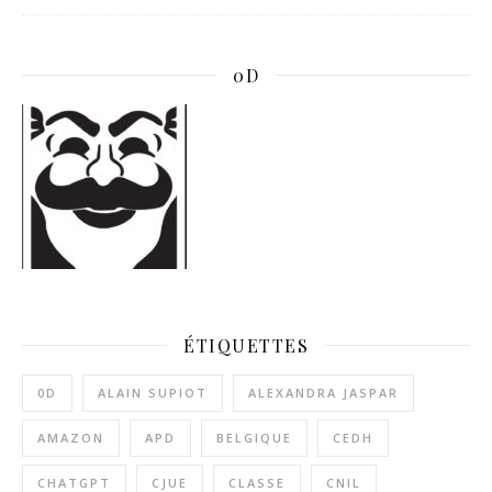
0D
ÉTIQUETTES
0D
ALAIN SUPIOT
ALEXANDRA JASPAR
AMAZON
APD
BELGIQUE
CEDH
CHATGPT
CJUE
CLASSE
CNIL