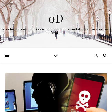
0D
La protection des données est un droit fondamental, qui s'use si on ne le
défend pas.