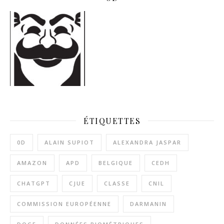
ÉTIQUETTES
0D
ALAIN SUPIOT
ALEXANDRA JASPAR
AMAZON
APD
BELGIQUE
CEDH
CHATGPT
CJUE
CLASSE
CNIL
COMMISSION EUROPÉENNE
DARMANIN