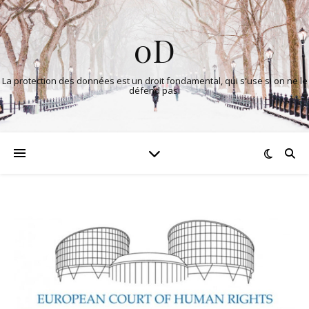
0D
La protection des données est un droit fondamental, qui s'use si on ne le
défend pas.