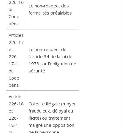
226-16
Le non-respect des
du
formalités préalables
Code
pénal
Articles
226-17
et
Le non-respect de
226-
l’article 34 de la loi de
17-1
1978 sur l’obligation de
du
sécurité
Code
pénal
Article
226-18
Collecte illégale (moyen
et
frauduleux, déloyal ou
226-
illicite) ou traitement
18-1
malgré une opposition
du
de la personne