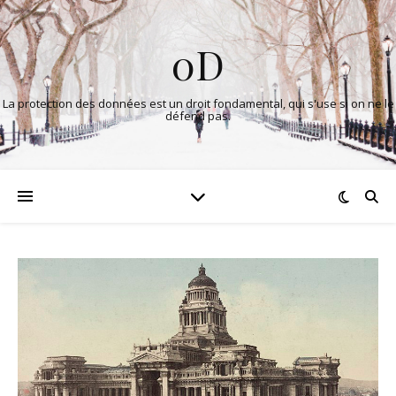
0D
La protection des données est un droit fondamental, qui s'use si on ne le
défend pas.