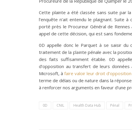
Procureure de la République de Quimper le 20 j
Cette plainte a été classée sans suite par
l’enquête n’ait entendu le plaignant. Suite 
porté près le Procureur Général de Rennes a
appel de cette décision, qui est sans fondeme
0D appelle donc le Parquet à se saisir du d
traitement de la plainte pénale avec la positio
des faits suffisamment établie. 0D appel
d’opposition au transfert de leurs donnée
Microsoft, à
faire valoir leur droit d’oppositi
terme de délais ou de nature dans la réponse
à renforcer nos arguments en faveur d’une pro
0D
CNIL
Health Data Hub
Pénal
P