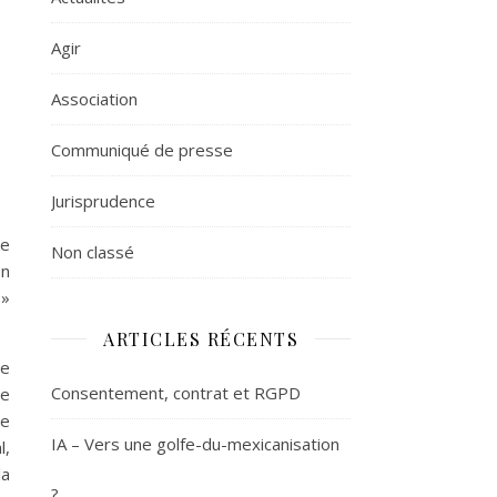
Agir
Association
Communiqué de presse
Jurisprudence
se
Non classé
en
»
ARTICLES RÉCENTS
le
Consentement, contrat et RGPD
re
se
IA – Vers une golfe-du-mexicanisation
l,
la
?