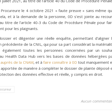
uillet 2021, au titre de l’article 40 du Code de Procédure Pénale
 la Procureure le 4 octobre 2021 « faute preuve » sans même q
à cela, et à la demande de la personne, 0D s’est jointe au recou
u titre de l’article 40-3 du Code de Procédure Pénale pour fai
nt pour les plaignants.
ossier et diligenter une réelle enquête, permettant d’aligner 
n précédente de la CNIL, qui pour sa part considérait la matériali
le également toutes les personnes concernées par un souha
s au Health Data Hub vers les bases de données hébergées p
on auprès de la CNAM
, et à
faire connaître à 0D
tout manquement 
 apportée de manière à compléter le dossier de plainte déposé 
tection des données effective et réelle, y compris en droit.
rocureur
Aucun commentai