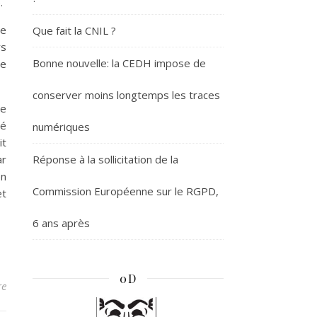
.
ue
Que fait la CNIL ?
rs
Bonne nouvelle: la CEDH impose de
re
conserver moins longtemps les traces
le
té
numériques
it
ar
Réponse à la sollicitation de la
en
Commission Européenne sur le RGPD,
et
6 ans après
0D
re